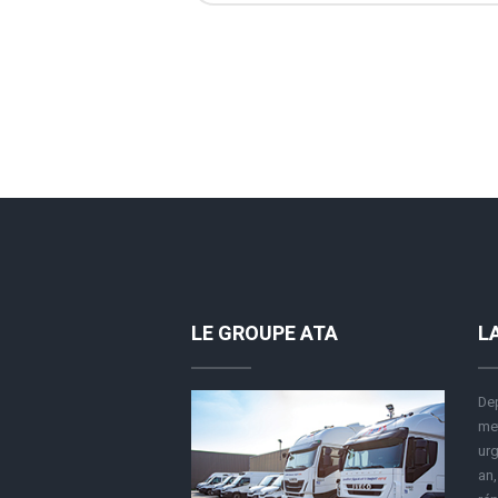
LE GROUPE ATA
L
Dep
met
urg
an,