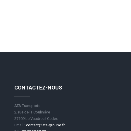
CONTACTEZ-NOUS
ATA Transports
2, rue de la Coulinière
27109 Le Vaudreuil Cedex
Email :
contact@ata-groupe.fr