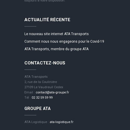
toujours à votre disposition.
ACTUALITÉ RÉCENTE
Le nouveau site internet ATA Transports
Comment nous nous engageons pour le Covid-19
ATA Transports, membre du groupe ATA
CONTACTEZ-NOUS
ATA Transports
2, rue de la Coulinière
27109 Le Vaudreuil Cedex
Email :
contact@ata-groupe.fr
Tél :
02 32 59 59 99
GROUPE ATA
ATA Logistique :
ata-logistique.fr