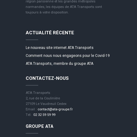
région parisienne et les grandes métropoles
normandes, les équipes de ATA Transports sont
toujours à votre disposition.
ACTUALITÉ RÉCENTE
Le nouveau site internet ATA Transports
Comment nous nous engageons pour le Covid-19
ATA Transports, membre du groupe ATA
CONTACTEZ-NOUS
ATA Transports
2, rue de la Coulinière
27109 Le Vaudreuil Cedex
Email :
contact@ata-groupe.fr
Tél :
02 32 59 59 99
GROUPE ATA