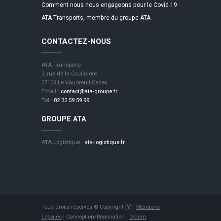
Comment nous nous engageons pour le Covid-19
ATA Transports, membre du groupe ATA
CONTACTEZ-NOUS
ATA Transports
2, rue de la Coulinière
27109 Le Vaudreuil Cedex
Email :
contact@ata-groupe.fr
Tél :
02 32 59 59 99
GROUPE ATA
ATA Logistique :
ata-logistique.fr
Tous droits réservés © Copyright {Y} |
Mentions
Légales
| Conception/Réalisation :
Océan