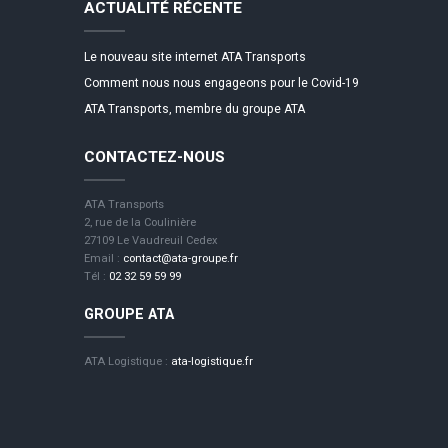
ACTUALITÉ RÉCENTE
Le nouveau site internet ATA Transports
Comment nous nous engageons pour le Covid-19
ATA Transports, membre du groupe ATA
CONTACTEZ-NOUS
ATA Transports
2, rue de la Coulinière
27109 Le Vaudreuil Cedex
Email :
contact@ata-groupe.fr
Tél :
02 32 59 59 99
GROUPE ATA
ATA Logistique :
ata-logistique.fr