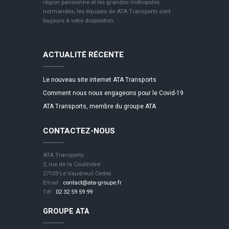
région parisienne et les grandes métropoles
normandes, les équipes de ATA Transports sont
toujours à votre disposition.
ACTUALITÉ RÉCENTE
Le nouveau site internet ATA Transports
Comment nous nous engageons pour le Covid-19
ATA Transports, membre du groupe ATA
CONTACTEZ-NOUS
ATA Transports
2, rue de la Coulinière
27109 Le Vaudreuil Cedex
Email :
contact@ata-groupe.fr
Tél :
02 32 59 59 99
GROUPE ATA