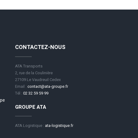
CONTACTEZ-NOUS
ATA Transports
2, rue de la Coulinière
27109 Le Vaudreuil Cedex
Email :
contact@ata-groupe.fr
Tél :
02 32 59 59 99
upe
GROUPE ATA
ATA Logistique :
ata-logistique.fr