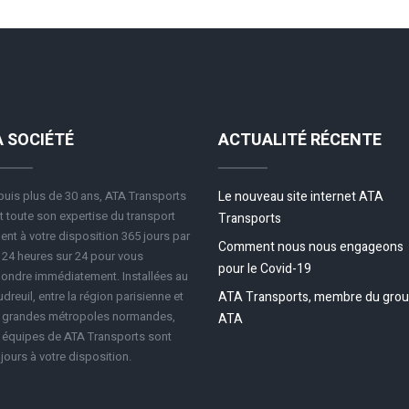
A SOCIÉTÉ
ACTUALITÉ RÉCENTE
uis plus de 30 ans, ATA Transports
Le nouveau site internet ATA
 toute son expertise du transport
Transports
ent à votre disposition 365 jours par
Comment nous nous engageons
 24 heures sur 24 pour vous
pour le Covid-19
ondre immédiatement. Installées au
dreuil, entre la région parisienne et
ATA Transports, membre du gro
s grandes métropoles normandes,
ATA
 équipes de ATA Transports sont
jours à votre disposition.