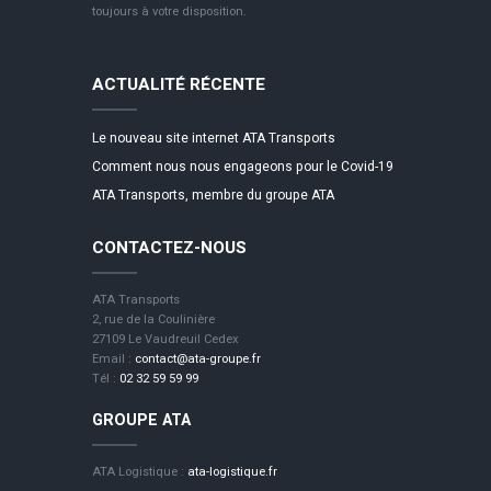
toujours à votre disposition.
ACTUALITÉ RÉCENTE
Le nouveau site internet ATA Transports
Comment nous nous engageons pour le Covid-19
ATA Transports, membre du groupe ATA
CONTACTEZ-NOUS
ATA Transports
2, rue de la Coulinière
27109 Le Vaudreuil Cedex
Email :
contact@ata-groupe.fr
Tél :
02 32 59 59 99
GROUPE ATA
ATA Logistique :
ata-logistique.fr