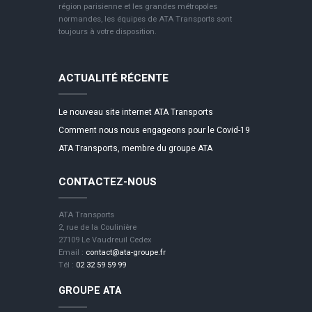
région parisienne et les grandes métropoles
normandes, les équipes de ATA Transports sont
toujours à votre disposition.
ACTUALITÉ RÉCENTE
Le nouveau site internet ATA Transports
Comment nous nous engageons pour le Covid-19
ATA Transports, membre du groupe ATA
CONTACTEZ-NOUS
ATA Transports
2, rue de la Coulinière
27109 Le Vaudreuil Cedex
Email :
contact@ata-groupe.fr
Tél :
02 32 59 59 99
GROUPE ATA