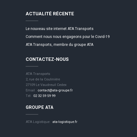
ACTUALITÉ RÉCENTE
Le nouveau site internet ATA Transports
Comment nous nous engageons pour le Covid-19
ATA Transports, membre du groupe ATA
CONTACTEZ-NOUS
ATA Transports
2, rue de la Coulinière
27109 Le Vaudreuil Cedex
Email :
contact@ata-groupe.fr
Tél :
02 32 59 59 99
GROUPE ATA
ATA Logistique :
ata-logistique.fr