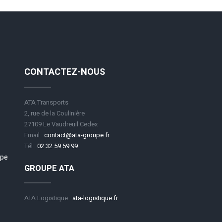
CONTACTEZ-NOUS
ATA Transports
2, rue de la Coulinière
27109 Le Vaudreuil Cedex
Email :
contact@ata-groupe.fr
Tél :
02 32 59 59 99
upe
GROUPE ATA
ATA Logistique :
ata-logistique.fr