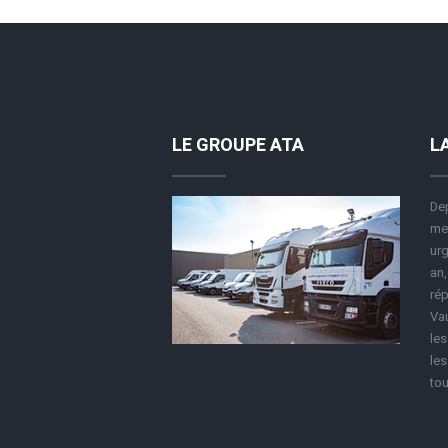
LE GROUPE ATA
L
Dep
met
urg
an,
rép
Vau
le
les
tou