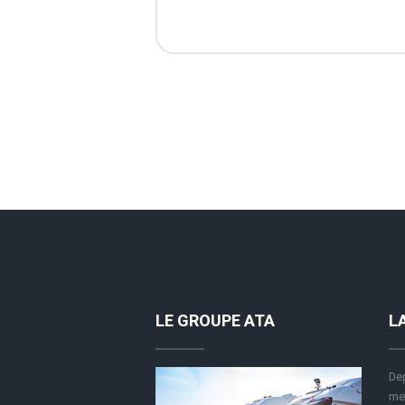
LE GROUPE ATA
L
Dep
met