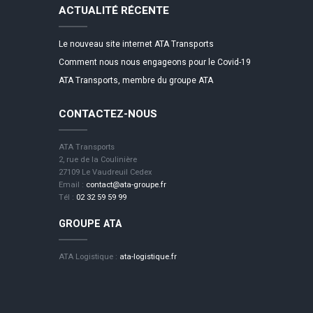
ACTUALITÉ RÉCENTE
Le nouveau site internet ATA Transports
Comment nous nous engageons pour le Covid-19
ATA Transports, membre du groupe ATA
CONTACTEZ-NOUS
ATA Transports
2, rue de la Coulinière
27109 Le Vaudreuil Cedex
Email :
contact@ata-groupe.fr
Tél :
02 32 59 59 99
GROUPE ATA
ATA Logistique :
ata-logistique.fr