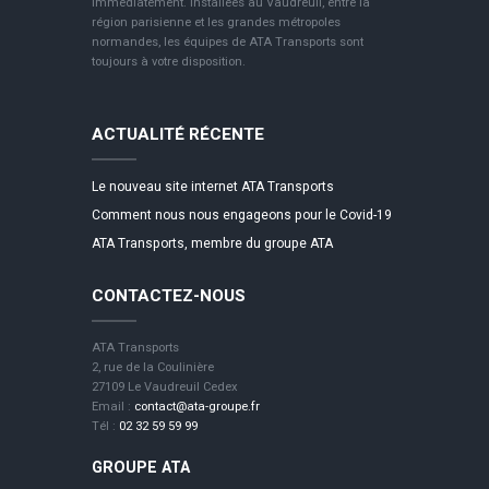
immédiatement. Installées au Vaudreuil, entre la
région parisienne et les grandes métropoles
normandes, les équipes de ATA Transports sont
toujours à votre disposition.
ACTUALITÉ RÉCENTE
Le nouveau site internet ATA Transports
Comment nous nous engageons pour le Covid-19
ATA Transports, membre du groupe ATA
CONTACTEZ-NOUS
ATA Transports
2, rue de la Coulinière
27109 Le Vaudreuil Cedex
Email :
contact@ata-groupe.fr
Tél :
02 32 59 59 99
GROUPE ATA