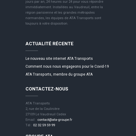
jours par an, 24 heures sur 24 pour vous répondre
immédiatement. Installées au Vaudreuil, entre la
région parisienne et les grandes métropoles
normandes, les équipes de ATA Transports sont
toujours à votre disposition.
ACTUALITÉ RÉCENTE
Le nouveau site internet ATA Transports
Comment nous nous engageons pour le Covid-19
ATA Transports, membre du groupe ATA
CONTACTEZ-NOUS
ATA Transports
2, rue de la Coulinière
27109 Le Vaudreuil Cedex
Email :
contact@ata-groupe.fr
Tél :
02 32 59 59 99