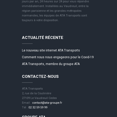
jours par an, 24 heures sur 24 pour vous répondre
immédiatement. Installées au Vaudreuil, entre la
région parisienne et les grandes métropoles
normandes, les équipes de ATA Transports sont
toujours à votre disposition.
ACTUALITÉ RÉCENTE
Le nouveau site internet ATA Transports
Comment nous nous engageons pour le Covid-19
ATA Transports, membre du groupe ATA
CONTACTEZ-NOUS
ATA Transports
2, rue de la Coulinière
27109 Le Vaudreuil Cedex
Email :
contact@ata-groupe.fr
Tél :
02 32 59 59 99