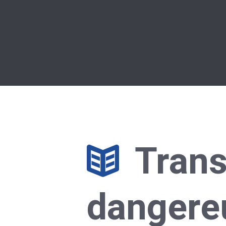
Trans
dangere