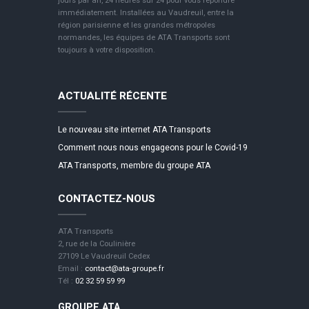
jours par an, 24 heures sur 24 pour vous répondre
immédiatement. Installées au Vaudreuil, entre la
région parisienne et les grandes métropoles
normandes, les équipes de ATA Transports sont
toujours à votre disposition.
ACTUALITÉ RÉCENTE
Le nouveau site internet ATA Transports
Comment nous nous engageons pour le Covid-19
ATA Transports, membre du groupe ATA
CONTACTEZ-NOUS
ATA Transports
2, rue de la Coulinière
27109 Le Vaudreuil Cedex
Email :
contact@ata-groupe.fr
Tél :
02 32 59 59 99
GROUPE ATA