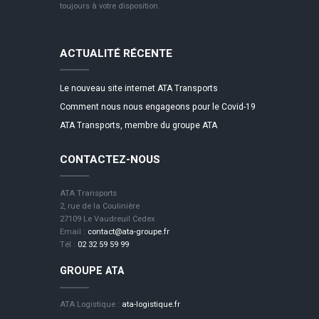
toujours à votre disposition.
ACTUALITÉ RÉCENTE
Le nouveau site internet ATA Transports
Comment nous nous engageons pour le Covid-19
ATA Transports, membre du groupe ATA
CONTACTEZ-NOUS
ATA Transports
2, rue de la Coulinière
27109 Le Vaudreuil Cedex
Email :
contact@ata-groupe.fr
Tél :
02 32 59 59 99
GROUPE ATA
ATA Logistique :
ata-logistique.fr