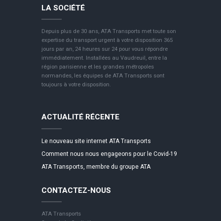
LA SOCIÉTÉ
Depuis plus de 30 ans, ATA Transports met toute son
expertise du transport urgent à votre disposition 365
jours par an, 24 heures sur 24 pour vous répondre
immédiatement. Installées au Vaudreuil, entre la
région parisienne et les grandes métropoles
normandes, les équipes de ATA Transports sont
toujours à votre disposition.
ACTUALITÉ RÉCENTE
Le nouveau site internet ATA Transports
Comment nous nous engageons pour le Covid-19
ATA Transports, membre du groupe ATA
CONTACTEZ-NOUS
ATA Transports