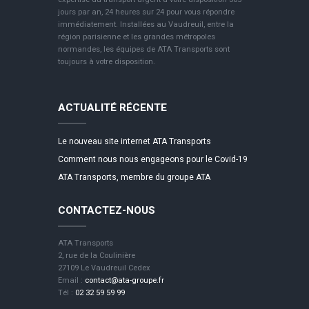
jours par an, 24 heures sur 24 pour vous répondre
immédiatement. Installées au Vaudreuil, entre la
région parisienne et les grandes métropoles
normandes, les équipes de ATA Transports sont
toujours à votre disposition.
ACTUALITÉ RÉCENTE
Le nouveau site internet ATA Transports
Comment nous nous engageons pour le Covid-19
ATA Transports, membre du groupe ATA
CONTACTEZ-NOUS
ATA Transports
2, rue de la Coulinière
27109 Le Vaudreuil Cedex
Email :
contact@ata-groupe.fr
Tél :
02 32 59 59 99