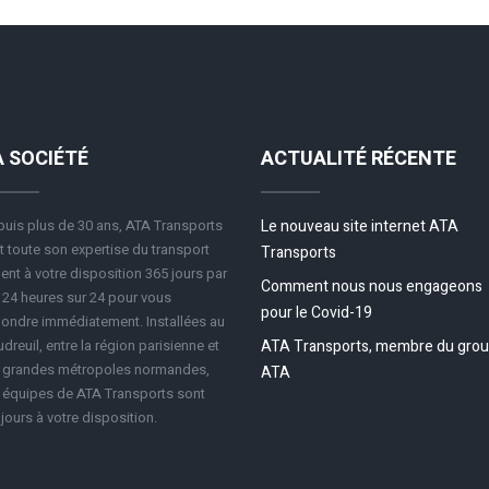
A SOCIÉTÉ
ACTUALITÉ RÉCENTE
uis plus de 30 ans, ATA Transports
Le nouveau site internet ATA
 toute son expertise du transport
Transports
ent à votre disposition 365 jours par
Comment nous nous engageons
 24 heures sur 24 pour vous
pour le Covid-19
ondre immédiatement. Installées au
dreuil, entre la région parisienne et
ATA Transports, membre du gro
s grandes métropoles normandes,
ATA
 équipes de ATA Transports sont
jours à votre disposition.