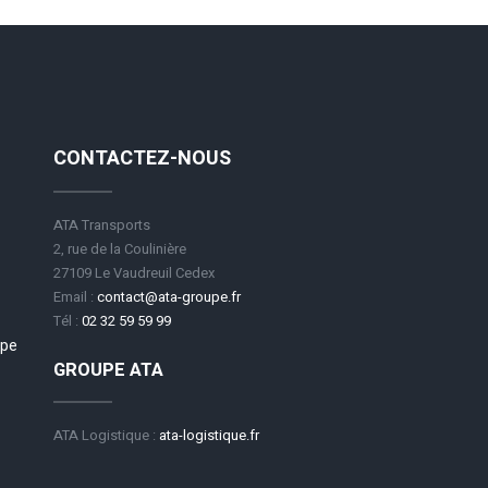
CONTACTEZ-NOUS
ATA Transports
2, rue de la Coulinière
27109 Le Vaudreuil Cedex
Email :
contact@ata-groupe.fr
Tél :
02 32 59 59 99
upe
GROUPE ATA
ATA Logistique :
ata-logistique.fr