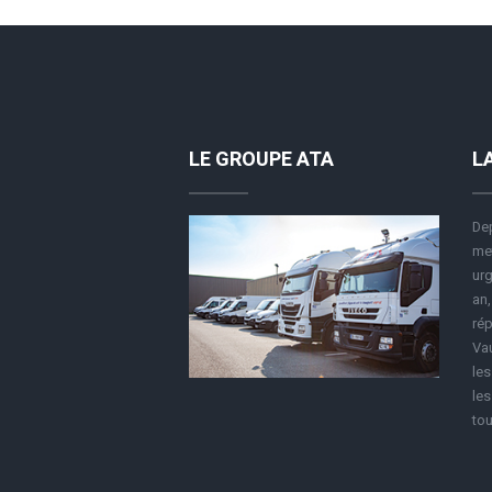
LE GROUPE ATA
L
Dep
met
urg
an,
rép
Vau
le
les
tou