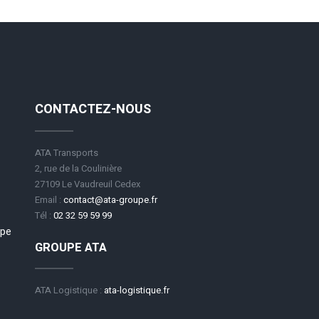
CONTACTEZ-NOUS
ATA Transports
2, rue de la Coulinière
27109 Le Vaudreuil Cedex
Email :
contact@ata-groupe.fr
Tél :
02 32 59 59 99
upe
GROUPE ATA
ATA Logistique :
ata-logistique.fr