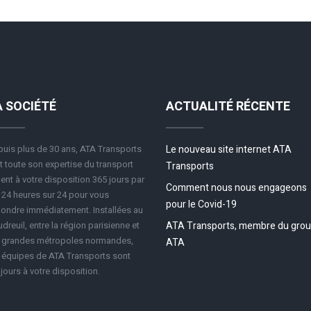
A SOCIÉTÉ
ACTUALITÉ RÉCENTE
uis plus de 30 ans, ATA Transports
Le nouveau site internet ATA
 toute son expertise du transport
Transports
ent à votre disposition 365 jours par
Comment nous nous engageons
 24 heures sur 24 pour vous
pour le Covid-19
ondre immédiatement. Installées au
dreuil, entre la région parisienne et
ATA Transports, membre du gro
s grandes métropoles normandes,
ATA
 équipes de ATA Transports sont
jours à votre disposition.