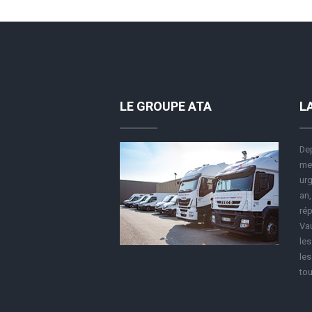
LE GROUPE ATA
L
Dep
met
urg
an,
rép
Vau
le
les
tou