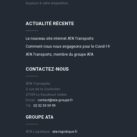
toujours à votre disposition.
ACTUALITÉ RÉCENTE
Le nouveau site internet ATA Transports
Comment nous nous engageons pour le Covid-19
ATA Transports, membre du groupe ATA
CONTACTEZ-NOUS
ATA Transports
2, rue de la Coulinière
27109 Le Vaudreuil Cedex
Email :
contact@ata-groupe.fr
Tél :
02 32 59 59 99
GROUPE ATA
ATA Logistique :
ata-logistique.fr