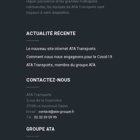
région parisienne et les grandes métropoles
normandes, les équipes de ATA Transports sont
toujours à votre disposition.
ACTUALITÉ RÉCENTE
Le nouveau site internet ATA Transports
Comment nous nous engageons pour le Covid-19
ATA Transports, membre du groupe ATA
CONTACTEZ-NOUS
ATA Transports
2, rue de la Coulinière
27109 Le Vaudreuil Cedex
Email :
contact@ata-groupe.fr
Tél :
02 32 59 59 99
GROUPE ATA