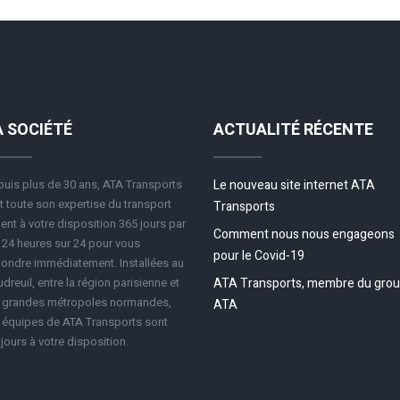
A SOCIÉTÉ
ACTUALITÉ RÉCENTE
uis plus de 30 ans, ATA Transports
Le nouveau site internet ATA
 toute son expertise du transport
Transports
ent à votre disposition 365 jours par
Comment nous nous engageons
 24 heures sur 24 pour vous
pour le Covid-19
ondre immédiatement. Installées au
dreuil, entre la région parisienne et
ATA Transports, membre du gro
s grandes métropoles normandes,
ATA
 équipes de ATA Transports sont
jours à votre disposition.