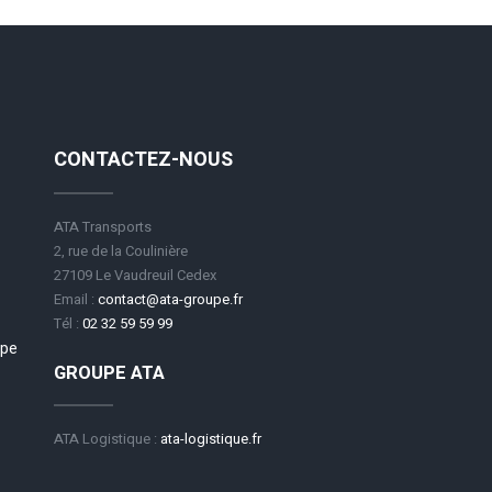
CONTACTEZ-NOUS
ATA Transports
2, rue de la Coulinière
27109 Le Vaudreuil Cedex
Email :
contact@ata-groupe.fr
Tél :
02 32 59 59 99
upe
GROUPE ATA
ATA Logistique :
ata-logistique.fr