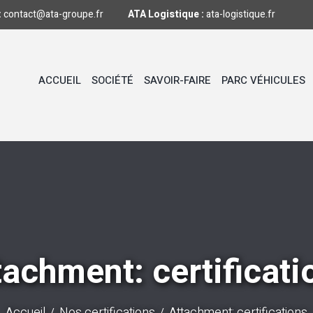
:
contact@ata-groupe.fr
ATA Logistique :
ata-logistique.fr
ACCUEIL
SOCIÉTÉ
SAVOIR-FAIRE
PARC VÉHICULES
tachment: certificati
Accueil
Nos certifications
Attachment: certifications