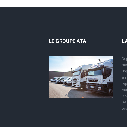
LE GROUPE ATA
L
Dep
met
urg
an,
rép
Vau
le
les
tou